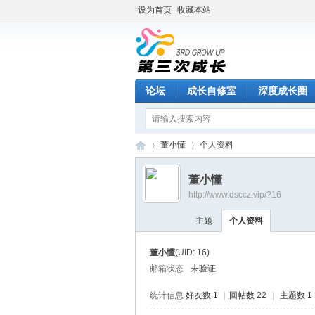
设为首页
收藏本站
论坛
成长自修室
深度成长圈
董小懂
个人资料
董小懂
http://www.dsccz.vip/?16
第
›
›
主题
个人资料
董小懂
(UID: 16)
邮箱状态
未验证
统计信息
好友数 1
|
回帖数 22
|
主题数 1