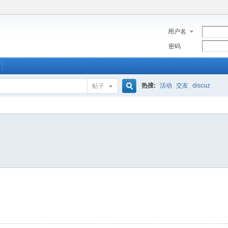
用户名
密码
热搜:
活动
交友
discuz
帖子
搜
索