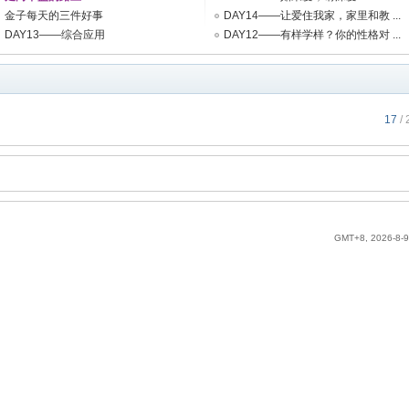
金子每天的三件好事
DAY14——让爱住我家，家里和教 ...
DAY13——综合应用
DAY12——有样学样？你的性格对 ...
17
/ 
GMT+8, 2026-8-9