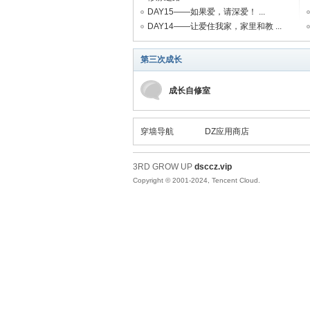
DAY15——如果爱，请深爱！ ...
DAY14——让爱住我家，家里和教 ...
三
第三次成长
成长自修室
穿墙导航
DZ应用商店
3RD GROW UP
dsccz.vip
次
Copyright © 2001-2024, Tencent Cloud.
成