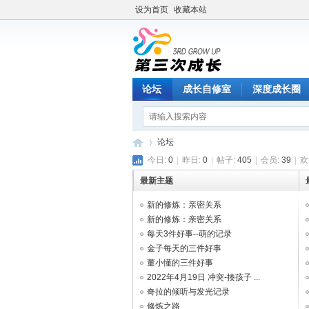
设为首页
收藏本站
论坛
成长自修室
深度成长圈
论坛
今日:
0
|
昨日:
0
|
帖子:
405
|
会员:
39
|
欢
最新主题
第
»
新的修炼：亲密关系
新的修炼：亲密关系
每天3件好事--萌的记录
金子每天的三件好事
董小懂的三件好事
2022年4月19日 冲突-揍孩子 ...
奇拉的倾听与发光记录
修炼之路