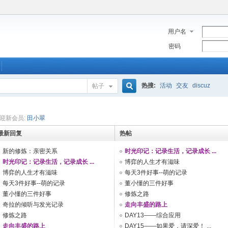
用户名
密码
热搜:
活动
交友
discuz
帖子
搜
迎新会员:
田小翠
最新回复
热帖
索
新的修炼：亲密关系
时光印记：记录生活，记录成长 ...
时光印记：记录生活，记录成长 ...
博弈的人生才有滋味
博弈的人生才有滋味
每天3件好事--萌的记录
每天3件好事--萌的记录
董小懂的三件好事
董小懂的三件好事
修炼之路
奇拉的倾听与发光记录
走向丰盛的路上
修炼之路
DAY13——综合应用
走向丰盛的路上
DAY15——如果爱，请深爱！ ...