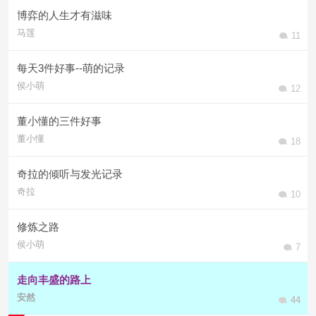
博弈的人生才有滋味
马莲
11
每天3件好事--萌的记录
侯小萌
12
董小懂的三件好事
董小懂
18
奇拉的倾听与发光记录
奇拉
10
修炼之路
侯小萌
7
走向丰盛的路上
安然
44