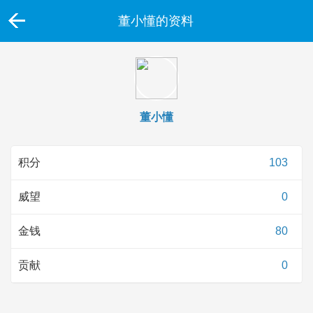
董小懂的资料
董小懂
积分
103
威望
0
金钱
80
贡献
0