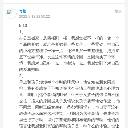
奇拉
地板
2022-5-13 22:50:22
5.13
1、
办公室搬家，从四楼到一楼，我感觉挺不一样的，像一个
全新的开始，就准备开始买一些盒子，一些置架，把自己
的小地方整理得干净一点。还准备买一些整理盒，把抽屉
底下也弄干净。发生这件事情的原因，是因为换了个环
境，我想对自己好一点，也整洁一点。我感觉到了对自己
的爱和照顾。
2、
早上和孩子短短半个小时的聊天中，他告知被新女同桌
掐，我有疑惑在于不知道在这个事情上帮助他成长心理力
量。我听到这个事情的时候，生气于女孩子的强悍与不懂
交往（掐人的原因据儿子反馈说女孩子要帮他做作业 ，他
不同意，同时班级女生有一些都很强悍），也自责于没有
教孩子怎么面对这种冲突。但我因为这件事情，去成长群
里进行了求助，得到了董老师和阿布老师的帮助，他们的
语言让我感受到真诚的帮助孩子是一种什么的体验。也让