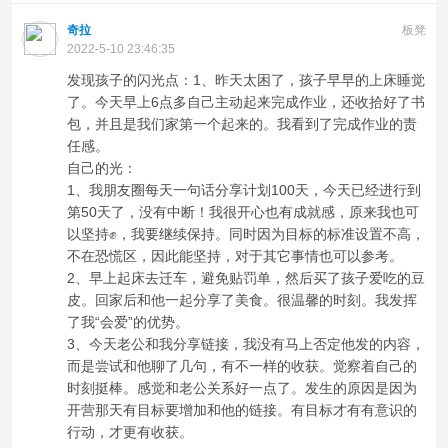
奇拉
板凳
2022-5-10 23:46:35
发现孩子的闪光点：1、昨天太困了，孩子早早的上床睡觉
了。今天早上6点多自己主动起来完成作业，还收拾好了书
包，并且是我们家第一个起来的。我看到了完成作业的责
任感。
自己的光：
1、我朋友圈每天一句话分享计划100天，今天已经进行到
第50天了，没有中断！我很开心也有成就感，原来我也可
以坚持✊，我要继续保持。同时因为目标的标准设置不高，
不在恐慌区，因此能坚持，对于其它事情也可以参考。
2、早上起床去迁车，避免贴罚单，然后买了孩子爱吃的豆
皮。回家后和他一起分享了美食。很温馨的时刻。我发挥
了我“会爱”的优势。
3、今天老公和我分享链接，我没有马上否定他发的内容，
而是尝试和他聊了几句，有不一样的收获。觉察着自己的
时刻挺棒。感觉和老公关系好一点了。发生的原因是因为
开营那天有目标要增加和他的链接。有目标才有有意识的
行动，才更有收获。