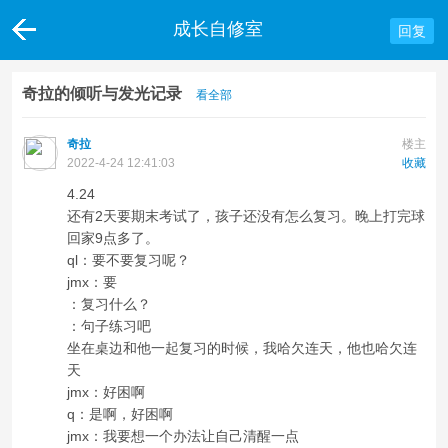
成长自修室
回复
奇拉的倾听与发光记录
看全部
奇拉
楼主
2022-4-24 12:41:03
收藏
4.24
还有2天要期末考试了，孩子还没有怎么复习。晚上打完球
回家9点多了。
ql：要不要复习呢？
jmx：要
：复习什么？
：句子练习吧
坐在桌边和他一起复习的时候，我哈欠连天，他也哈欠连
天
jmx：好困啊
q：是啊，好困啊
jmx：我要想一个办法让自己清醒一点