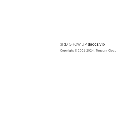
3RD GROW UP
dsccz.vip
Copyright © 2001-2024, Tencent Cloud.